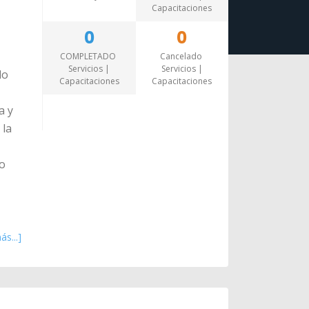
Capacitaciones
0
0
COMPLETADO
Cancelado
Servicios |
Servicios |
lo
Capacitaciones
Capacitaciones
a y
 la
mo
ás...]
eact