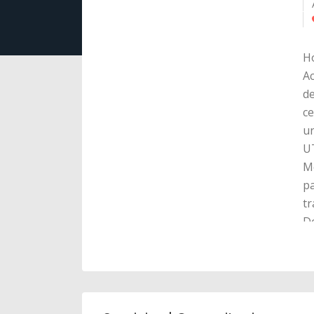
Ho
Ac
de
ce
un
U
Me
pa
tr
Do
PH
fr
y 