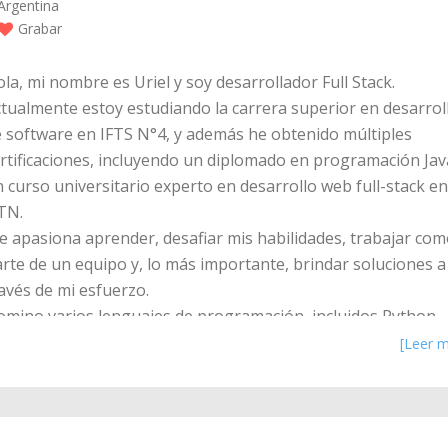
Argentina
Grabar
la, mi nombre es Uriel y soy desarrollador Full Stack.
tualmente estoy estudiando la carrera superior en desarrol
 software en IFTS N°4, y además he obtenido múltiples
rtificaciones, incluyendo un diplomado en programación Jav
 curso universitario experto en desarrollo web full-stack en
TN.
 apasiona aprender, desafiar mis habilidades, trabajar co
rte de un equipo y, lo más importante, brindar soluciones a
avés de mi esfuerzo.
mino varios lenguajes de programación, incluidos Python,
P, JavaScript y Java, y tengo conocimiento de bibliotecas y
[Leer m
ameworks populares como Django, Laravel, Spring, Node, R
más.