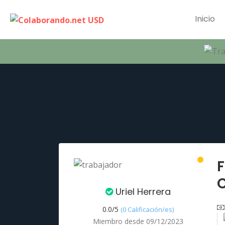
Inicio
F
Uriel Herrera
0.0/
5
(0 Calificación/es)
Miembro desde 09/12/2023