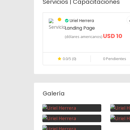
Servicios | Capacitaciones
Uriel Herrera
Landing Page
USD 10
(dólares americanos)
0.0/5 (0)
0 Pendientes
Galería