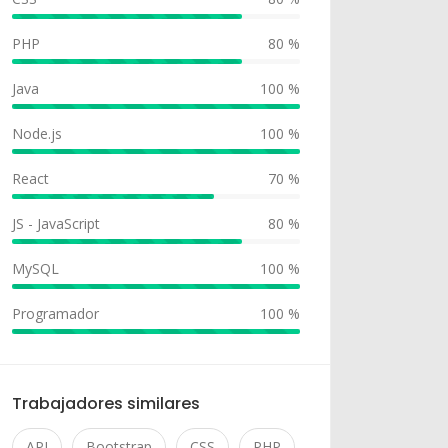
PHP
80 %
Java
100 %
Node.js
100 %
React
70 %
JS - JavaScript
80 %
MySQL
100 %
Programador
100 %
Trabajadores similares
API
Bootstrap
CSS
PHP