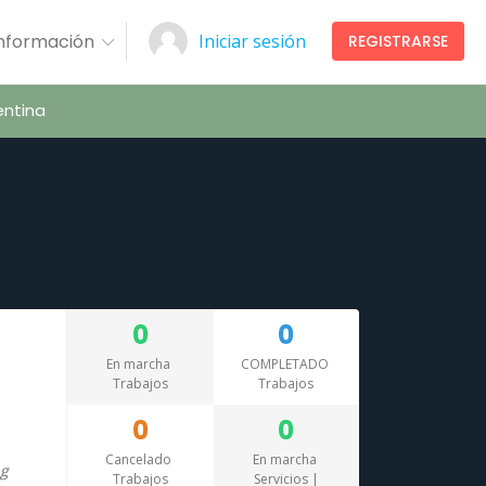
Información
Iniciar sesión
REGISTRARSE
ntina
0
0
En marcha
COMPLETADO
Trabajos
Trabajos
0
0
Cancelado
En marcha
Trabajos
Servicios |