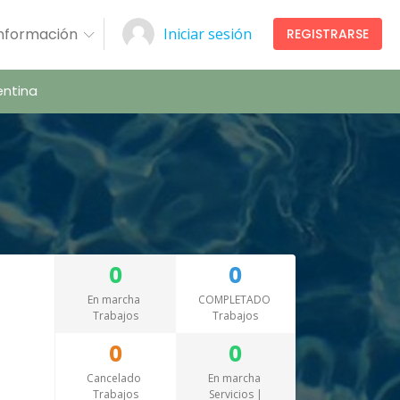
Información
Iniciar sesión
REGISTRARSE
ntina
0
0
En marcha
COMPLETADO
Trabajos
Trabajos
0
0
Cancelado
En marcha
Trabajos
Servicios |