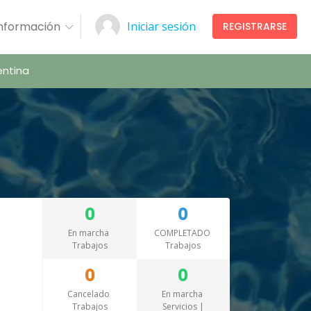
Información
Iniciar sesión
REGISTRARSE
ntina
0
0
En marcha
COMPLETADO
Trabajos
Trabajos
0
0
Cancelado
En marcha
Trabajos
Servicios |