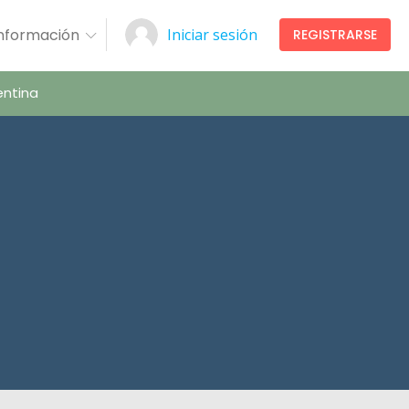
Información
Iniciar sesión
REGISTRARSE
ntina