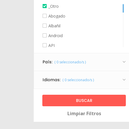
_Otro
Abogado
Albañil
Android
API
Arquitecto
País:
(
0
seleccionado/s )
Asistente virtual
Bootstrap
Idiomas:
(
0
seleccionado/s )
C++
Coaching Deportivo
Coaching Empresarial
Limpiar Filtros
Coaching Personal
Community Manager