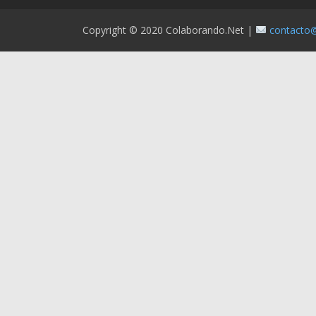
JS - JavaScript
Copyright © 2020 Colaborando.net |
contacto
Laravel
Marketing / Publicidad
MySQL
Node.js
Pediatra
Periodista
PHP
Pintor
Plomero
Profesor
Programador
Programador Mobile