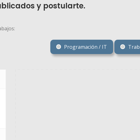
blicados y postularte.
abajos:
Programación / IT
Traba