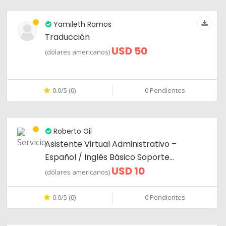
Yamileth Ramos
Traducción
USD 50
(dólares americanos)
0.0/5 (0)
0 Pendientes
Roberto Gil
Asistente Virtual Administrativo –
Español / Inglés Básico Soporte
USD 10
Administrativo y Atención al Cliente
(dólares americanos)
Remoto Gestión de Agenda, Inventarios
y Procesos Operativos Profesor Online
0.0/5 (0)
0 Pendientes