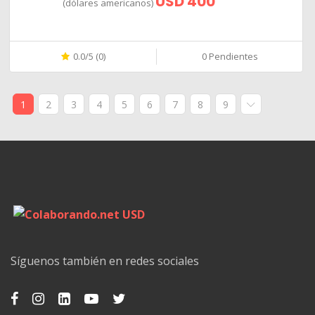
USD 400
(dólares americanos)
0.0/5 (0)
0 Pendientes
1
2
3
4
5
6
7
8
9
Síguenos también en redes sociales